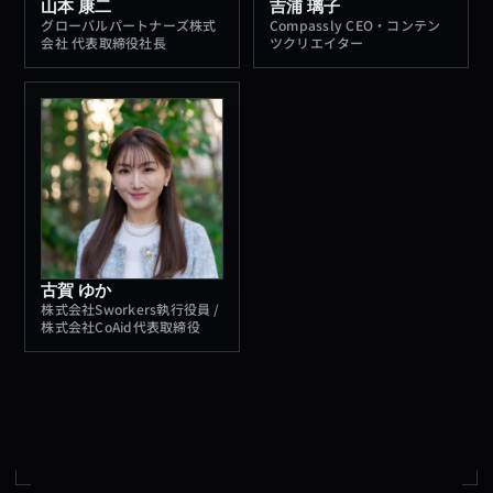
山本 康二
吉浦 璃子
グローバルパートナーズ株式
Compassly CEO・コンテン
会社 代表取締役社長
ツクリエイター
古賀 ゆか
株式会社Sworkers執行役員 /
株式会社CoAid代表取締役