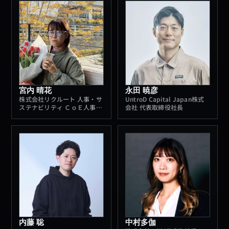
宮内 晴花
永田 暁彦
株式会社リクルート 人事・サ
UntroD Capital Japan株式
ステナビリティ ＣｏＥ人事統
会社 代表取締役社長
括室 新卒採用部 採用グループ
新卒採用部 採用グループマネ
ージャ
内藤 聡
中村多伽