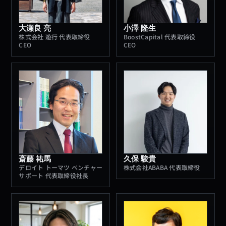
大瀬良 亮
小澤 隆生
株式会社 遊行 代表取締役
BoostCapital 代表取締役
CEO
CEO
斎藤 祐馬
久保 駿貴
デロイト トーマツ ベンチャー
株式会社ABABA 代表取締役
サポート 代表取締役社長