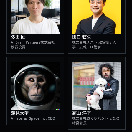
多田 匠
田口 弦矢
AI Brain Partners株式会社
株式会社ナハト 取締役 / 人
執行役員
事・広報・IT管掌
蓮見大聖
高山 洋平
Amateras Space Inc. CEO
株式会社おくりバント代表取
締役会長