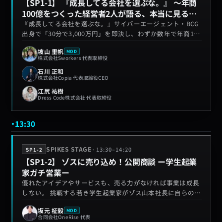
【SP1-1】 『成長してる会社を選ぶな。』 ～年商
戦がここから始まる。
100億をつくった経営者2人が語る、本当に見るべ
き基準とは。～
『成長してる会社を選ぶな。』サイバーエージェント・BCG
出身で「30分で3,000万円」を即決し、わずか数年で年商100
億円企業を創った株式会社Copia CEO石川正和氏。ビットキ
坡山 里帆
MOD
ーを創業し時価総額800億円を実現した連続起業家、Dress
株式会社Sworkers 代表取締役
Code株式会社 代表取締役江尻祐樹氏。事業を本物のスケー
石川 正和
ルへ導いてきた2人の経営者・起業家が登壇。"伸びている会
株式会社Copia 代表取締役CEO
社"という表面的な物差しの危うさと、入社・参画前に本当
江尻 祐樹
に見るべき基準を、1兆円・グローバル市場を見据える視座
Dress Code株式会社 代表取締役
から語る50分。あなたの会社選びの軸が変わる。
13:30
·
SPIKES STAGE
13:30
–
14:20
SP1-2
【SP1-2】 ゾスに売り込め！公開商談 ー学生起業
家ガチ営業ー
優れたアイデアやサービスも、売る力がなければ事業は成長
しない。 挑戦する若き学生起業家がゾス山本社長に自らの事
業や想いを乗せた商材で営業し、山本社長がその場で「買
坂元 柾毅
MOD
う・買わない」を判断。公開商談を通じて、起業家に必要な
合同会社OneRise 代表