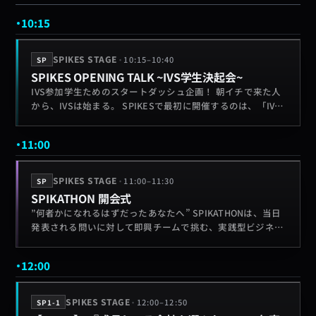
10:15
·
SPIKES STAGE
10:15
–
10:40
SP
SPIKES OPENING TALK ~IVS学生決起会~
IVS参加学生ためのスタートダッシュ企画！ 朝イチで来た人
から、IVSは始まる。 SPIKESで最初に開催するのは、「IVS
学生決起会」。 IVS・SPIKESの楽しみ方を共有しながら、学
生同士でつながるネットワーキングを開催します。 初参加で
11:00
も、知り合いが少なくても大丈夫。 ここで仲間をつくれば、
3日間の濃さが一気に変わる。 ただ参加するだけで終わらせ
ない。 IVSを本気で楽しみ尽くす3日間を、ここから始めよ
·
SPIKES STAGE
11:00
–
11:30
SP
う。
SPIKATHON 開会式
”何者かになれるはずだったあなたへ” SPIKATHONは、当日
発表される問いに対して即興チームで挑む、実践型ビジネス
ハッカソン。 参加者はIVS会場を動き回り、企業や起業家、
投資家、他の参加者をチームに巻き込みながら、ヒアリン
12:00
グ・検証・アイデア設計・デモ作成・最終ピッチまでを一気
に実践する。 評価されるのは、学歴や過去の実績ではなく、
どれだけ行動し、何を形にしたか。 まだ諦めきれていない自
·
SPIKES STAGE
12:00
–
12:50
SP1-1
分の可能性を社会に証明し、自分の未来を拓く、3日間の挑