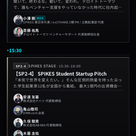
聞いて、終わるな。動いて、変われ。 デロイト トーマツ
で、誰もベンチャー支援をやっていなかった時代に社内起
業、そこから15年間ベンチャーエコシステムを作ってきた
小澤 剛
MOD
DTVS代表取締役社長・斎藤祐馬氏が登壇。キャリアを""語
SPIKES 東日本代表 / ex)ITAMAE 3期 PM / 立教起業部 代表
る人""ではなく、自分で""作ってきた人""として語ります。
斎藤 祐馬
このセッションの核心は、聞くだけでは終わらないこと。参
デロイト トーマツ ベンチャーサポート 代表取締役社長
加者全員がキャリアワークシートに自分の言葉を書き、希望
者は壇上で斎藤氏と公開壁打ちを実施。インプットとアウト
プットを繰り返し、「今日書いたことを、明日の一歩に変え
15:30
る」体験を届けます。 「自分らしく生きたい」という気持ち
はある。でも、どう動けばいいかわからない—トガったキャ
·
SPIKES STAGE
15:30
–
18:00
SP2-4
リアを作りたい人に向けた60分。
【SP2-4】 SPIKES Student Startup Pitch
「本気で世界を変えたい。」そんな圧倒的熱量を持った尖っ
た学生起業家12名が全国から集結。 最大1億円の出資機会を
掴み取るのは誰なのか。称賛で終わる「学生枠」の発表会で
安達 友基
はなく、投資家・起業家・市場の前で本気の事業として評価
株式会社ナハト 代表取締役
される場で、次世代を担う彼らの熱いピッチを体感せよ！
亀山敬司
DMM.com 会長
久保 駿貴
株式会社ABABA 代表取締役
木暮 圭佑