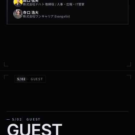
田口 弦矢
株式会社ナハト 取締役 / 人事・広報・IT管掌
寺口 浩大
株式会社ワンキャリア Evangelist
S/02
—
GUEST
S/02
GUEST
GUEST