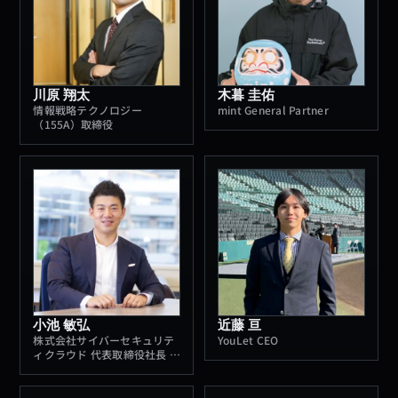
川原 翔太
木暮 圭佑
情報戦略テクノロジー
mint General Partner
（155A）取締役
小池 敏弘
近藤 亘
株式会社サイバーセキュリテ
YouLet CEO
ィクラウド 代表取締役社長 兼
CEO