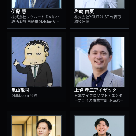
伊藤 慧
岩崎 由夏
株式会社リクルート Division
株式会社YOUTRUST 代表取
統括本部 自動車Division VP /
締役社長
株式会社リクルートカーセン
サー 代表取締役社長
亀山敬司
上條 孝二アイザック
DMM.com 会長
日本マイクロソフト / エンタ
ープライズ事業本部 小売流通
事業 / ストラテジック アカウ
ント エグゼクティブ