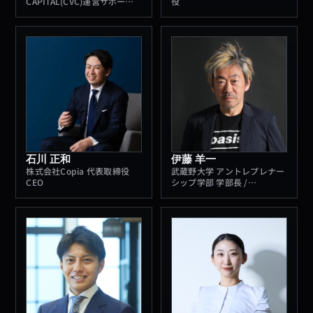
CAPITAL(CVC)運営サポート
役
／中小企業AI・DX支援
石川 正和
伊藤 羊一
株式会社Copia 代表取締役
武蔵野大学 アントレプレナー
CEO
シップ学部 学部長 /
Musashino Valley 代表 /
Voicyパーソナリティ