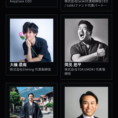
Anyplace CEO
株式会社taliki代表取締役CEO
/ talikiファンド代表パートナ
ー
大橋 星南
岡見 悠平
株式会社Shining 代表取締役
株式会社TOKUMORI 代表取
締役