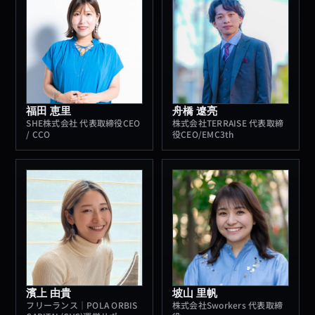
福田 恵里
舟橋 遼亮
SHE株式会社 代表取締役CEO
株式会社TERRAISE 代表取締
/ CCO
役CEO/EMC3th
濱上 由貴
坡山 里帆
フリーランス｜POLA ORBIS
株式会社Sworkers 代表取締