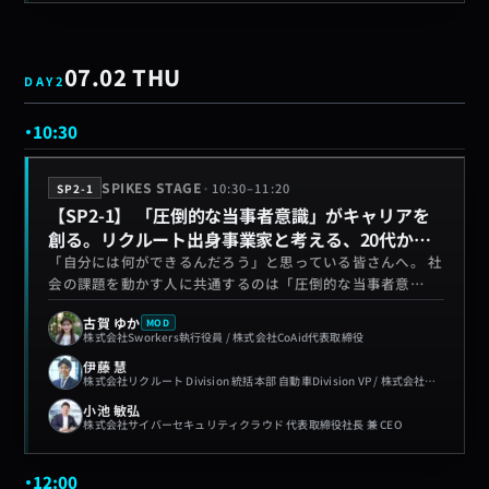
07.02 THU
DAY
2
10:30
·
SPIKES STAGE
10:30
–
11:20
SP2-1
【SP2-1】 「圧倒的な当事者意識」がキャリアを
創る。リクルート出身事業家と考える、20代から
社会の課題を動かすためのリアル
「自分には何ができるんだろう」と思っている皆さんへ。 社
会の課題を動かす人に共通するのは「圧倒的な当事者意
識」。リクルート卒業後、連続起業家を経て上場企業の代表
古賀 ゆか
MOD
となった小池氏と、リクルート内で若くして社長に抜擢され
株式会社Sworkers執行役員 / 株式会社CoAid代表取締役
た伊藤氏。2人のキャリアから社会を動かす正体を探る。
伊藤 慧
株式会社リクルート Division 統括本部 自動車Division VP / 株式会社リク
小池 敏弘
株式会社サイバーセキュリティクラウド 代表取締役社長 兼 CEO
12:00