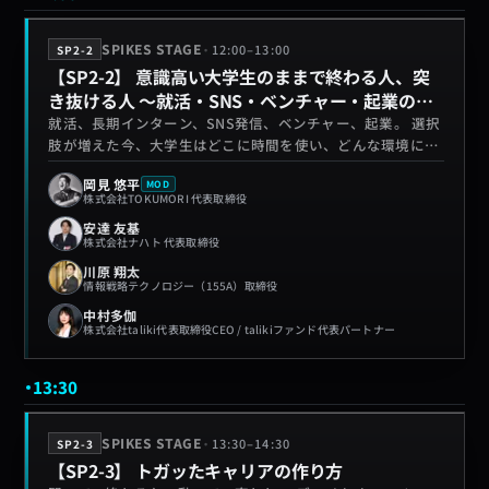
·
SPIKES STAGE
12:00
–
13:00
SP2-2
【SP2-2】 意識高い大学生のままで終わる人、突
き抜ける人 〜就活・SNS・ベンチャー・起業のリ
アル〜
就活、長期インターン、SNS発信、ベンチャー、起業。 選択
肢が増えた今、大学生はどこに時間を使い、どんな環境に身
を置くべきなのか。 本セッションでは、20代で突き抜ける
岡見 悠平
MOD
人の共通点を深掘りする。 起業するか、就職するか。 発信
株式会社TOKUMORI 代表取締役
するか、現場で積み上げるか。 大企業に行くか、ベンチャー
安達 友基
に飛び込むか。 “意識が高い”だけで終わらず、本当に自分の
株式会社ナハト 代表取締役
市場価値を高めるために、大学生の今から何を選び、何を捨
川原 翔太
てるべきなのか。
情報戦略テクノロジー（155A）取締役
中村多伽
株式会社taliki代表取締役CEO / talikiファンド代表パートナー
13:30
·
SPIKES STAGE
13:30
–
14:30
SP2-3
【SP2-3】 トガッたキャリアの作り方