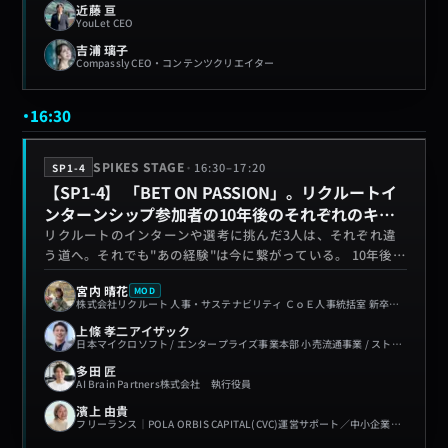
近藤 亘
YouLet CEO
吉浦 璃子
Compassly CEO・コンテンツクリエイター
16:30
·
SPIKES STAGE
16:30
–
17:20
SP1-4
【SP1-4】 「BET ON PASSION」。リクルートイ
ンターンシップ参加者の10年後のそれぞれのキャ
リアとは。
リクルートのインターンや選考に挑んだ3人は、それぞれ違
う道へ。それでも"あの経験"は今に繋がっている。 10年後の
リアルな姿から、あなたの「今」のヒントを掴むセッショ
宮内 晴花
MOD
ン。
株式会社リクルート 人事・サステナビリティ ＣｏＥ人事統括室 新卒採用部 採
上條 孝二アイザック
日本マイクロソフト / エンタープライズ事業本部 小売流通事業 / ストラテジック
多田 匠
AI Brain Partners株式会社 執行役員
濱上 由貴
フリーランス｜POLA ORBIS CAPITAL(CVC)運営サポート／中小企業AI・DX支援