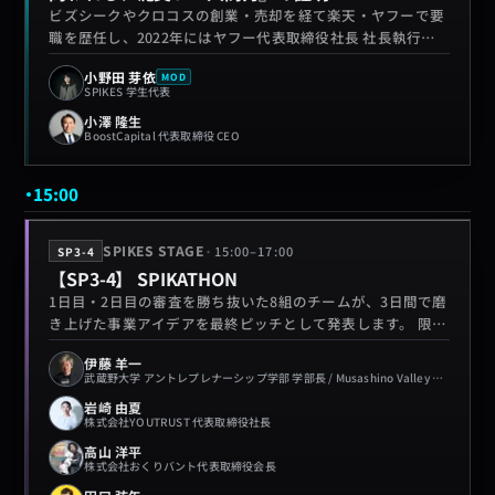
ビズシークやクロコスの創業・売却を経て楽天・ヤフーで要
職を歴任し、2022年にはヤフー代表取締役社長 社長執行役
員CEOに就任。現在はベンチャーキャピタル「Boost
小野田 芽依
MOD
Capital」代表として起業家支援に取り組む小澤隆生氏。 ゼ
SPIKES 学生代表
ロからご自身の手でキャリアを切り拓いてこられた小澤氏だ
小澤 隆生
からこそ語れる、「当たり前をやり抜く執念」と「人脈の使
BoostCapital 代表取締役 CEO
い方」を伝えます。 会場を出た瞬間、誰もが行動を起こした
くなる、SPIKESのクライマックスです。
15:00
·
SPIKES STAGE
15:00
–
17:00
SP3-4
【SP3-4】 SPIKATHON
1日目・2日目の審査を勝ち抜いた8組のチームが、3日間で磨
き上げた事業アイデアを最終ピッチとして発表します。 限ら
れた時間の中で、課題設定、検証内容、事業性、今後の展望
伊藤 羊一
を伝え、自分たちのアイデアを審査員にぶつける、
武蔵野大学 アントレプレナーシップ学部 学部長 / Musashino Valley 代表 / Vo
SPIKATHONのクライマックスです。
岩崎 由夏
株式会社YOUTRUST 代表取締役社長
高山 洋平
株式会社おくりバント代表取締役会長