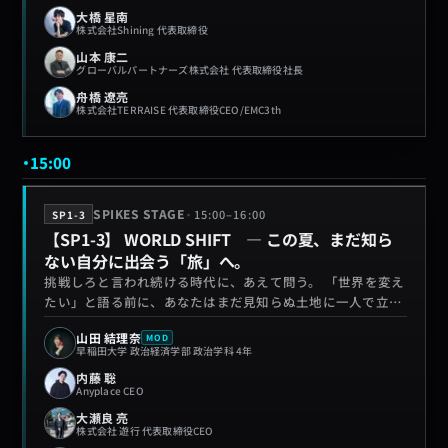
営業力、人を動かす力の本質を学べ。
大橋 星南
株式会社Shining 代表取締役
山本 康二
グローバルパートナーズ株式会社 代表取締役社長
舟橋 遼亮
株式会社TERRAISE 代表取締役CEO/EMC3th
15:00
·
SPIKES STAGE
15:00
–
16:00
SP1-3
【SP1-3】 WORLD SHIFT ― この夏、まだ知ら
ない自分に出会う「旅」へ。
挑戦しろと言われ続ける時代に、あえて問う。 「世界を変え
たい」と語る前に、あなたはまだ見知らぬ土地に一人で立っ
たことがあるか。 価値観が揺らぎ、予定調和が崩れる——そ
山田 結理奈
MOD
んな「旅」が、挑戦の解像度を変える。世界を旅して人生観
早稲田大学 政治経済学部 政治学科 4年
が変わった登壇者たちの言葉が、この夏、まだ見ぬ自分への
内藤 聡
扉を開く。
Anyplace CEO
大瀬良 亮
株式会社 遊行 代表取締役CEO