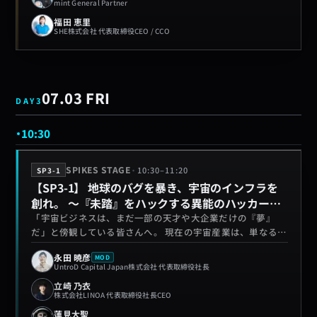
mint General Partner
福田 恵里
SHE株式会社 代表取締役CEO / CCO
07.03 FRI
DAY
3
10:30
·
SPIKES STAGE
10:30
–
11:20
SP3-1
【SP3-1】 地球のバグを暴き、宇宙のインフラを
創れ。 ～『未踏』をハックする異能のハッカーた
ち～
「宇宙ビジネスは、まだ一部の天才や大企業だけの『夢』
だ」と傍観している皆さんへ。 現在の宇宙産業は、単なるロ
ケットの打ち上げから、軌道上サービスやデータ利用など、
永田 暁彦
MOD
手触りのある「インフラ実装」のフェーズへと急速に移行し
UntroD Capital Japan株式会社 代表取締役社長
ています 。本セッションでは、誰も手を出さない極限領域に
立崎 乃衣
フルベットする3名が登壇します。 「どの技術シーズが事業
株式会社LINOA 代表取締役社長CEO
になるか」をシビアに見抜くUntroD Capital Japanの永田暁
蓮見大聖
彦氏 、現在進行形の宇宙ビジネスの実例と未解決のボトルネ