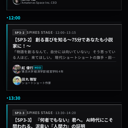
Amateras Space Inc. CEO
ックを語るAmateras Spaceの蓮見大輔氏 、そして次世代研
究者が組織の壁を越えて挑むための「細胞膜型組織」を提唱
するLINOA 兼 SPIKES運営メンバーの立崎乃衣 。投資・事
12:00
業・共同体という3つの視点を掛け合わせ、宇宙研究を社会
実装するためのサバイバル術を徹底解剖します 。 ただの憧
·
SPIKES STAGE
12:00
–
13:15
SP3-2
れで終わらせない。「明日、自分はどの領域に入り、何に張
【SP3-2】 創る喜びを知る〜75分であなたも小説
るべきか」 ――あなたの具体的な“次の打ち手”が必ず見つか
家に！〜
る、熱狂の50分です。
「物語を創るなんて、自分には向いていない」 そう思ってい
る人ほど、来てほしい。 現代ショートショートの旗手・田丸
雅智さんを迎え、発想し、言葉にし、短い小説として立ち上
紅 優行
MOD
げるまでを75分で体験する実践型セッション。 75分後、 あ
東京大学 経済学部 経営学科 4年
なたの手元にはひとつの物語が残る。 そして、その物語は、
田丸 雅智
きっと自分自身の見方も少し変えてくれる。
ショートショート作家
13:30
·
SPIKES STAGE
13:30
–
14:20
SP3-3
【SP3-3】 『何者でもない』君へ。 AI時代にこそ
問われる、泥臭い『人間力』の証明